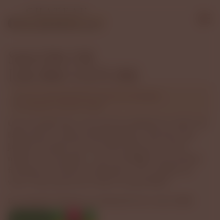
SALON DE
L’AGRICULTURE
Parc des Expositions Porte de Versailles
Samedi 21 février 2026
Une nouvelle fois, nous serons présents au salon de
l’agriculture. Cette année spéciale, c’est plus que
jamais l’occasion de vous faire découvrir notre
métier, nos produits… pour privilégier les produits
français et le direct producteur ! On compte sur
vous ! Nous serons au Hall 7.3, stand B043
Du samedi 21 février au dimanche 1er mars 2026