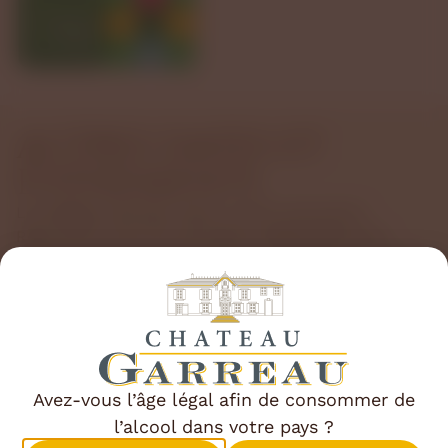
AUTRES DATES ET
ÉVÉNEMENTS
Le Château Garreau vient à votre rencontre !
Retrouvez-nous lors de salons, dégustations et
rendez-vous gourmands partout en France… et au-
delà.
Voir tous les événements
Marché Nocturne – Portes Ouvertes
6
AOÛ
Château GARREAU
En savoir plus
T
Avez-vous l’âge légal afin de consommer de
l’alcool dans votre pays ?